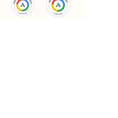
Brassac Les Mines | Issoire | Clermont-
Ferrand | France
hello@leadee.fr
07 88 07 07 27
Formules et Tarifs
Mentions Légales
Politique de Confidentialité
© 2025 by Leadee - Jérôme P.